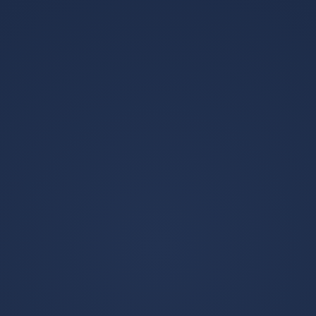
雷火电竞app-独舞与合奏，2026世界杯D组强强对话中，美国如何以节奏压制哥斯达黎加，努涅斯在宿命里绽放唯一之光
在足球的世界里,所谓“唯一性”，从来不只是比分牌上的数
字，而是一场比赛在时空中的不可复制——球员的瞬间直
觉、团队的微妙失衡、某个夜晚独属于某个人的闪耀，20
26年世界杯D组的这场强强对话，便是这样一场无法被重
演的比赛：美国队以极致的节奏掌控...
雷火电竞网站-2026王朝更替，当魔笛终章遇见登贝莱时刻，克罗地亚用钢铁意志击碎西班牙黄金幻梦
2026世界杯巅峰对决焦点战：克罗地亚击败西班牙，登贝
莱主导比赛 历史的重演与颠覆 2026年7月,新泽西的大都
会体育场，世界杯半决赛的镁光灯下，两支欧洲技术流派
的代表——克罗地亚与西班牙，再次狭路相逢，三年前在
卡塔尔，西班牙用一场7-...