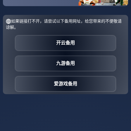
雷火电竞网站-孤注一掷的默契，那场让世界杯命运交错的哥伦比亚与匈牙利之战
有些比赛，注定只会在历史的某个节点发生一次；有些配
合，一旦完成就再也无法复制，哥伦比亚对阵匈牙利的那
场世界杯关键积分战,便是如此。 那是一个闷热的夜晚，布
达佩斯的普斯卡什球场灯火通明，小组赛最后一轮，四支
球队都有出线可能——哥伦比亚积4分...