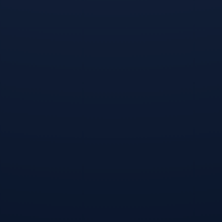
雷火电竞app-唯一性，2026世界杯生死战上，德国的节
奏压制、英格兰的迷失与C罗的孤勇
雷火电竞充值-这是一篇根据您提供的关键词2026世界杯
B组、芬兰逆转意大利、阿诺德致命一击、进攻端爆发创作
的文章
网站分类
雷火新闻
直播下载
IOS功能介绍
雷火电竞
文章归档
2026年8月 (35)
2026年7月 (163)
2026年6月 (162)
2026年5月 (105)
2026年4月 (121)
2026年3月 (167)
2026年2月 (151)
2026年1月 (155)