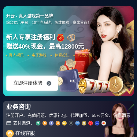
全部文章
雷火新闻
直播下载
IOS功能介绍
雷
雷火电竞网站-冰封千湖，燃爆一夏，2026世界杯C组，瑞典完胜波兰，迪亚斯与门将共铸唯一经典
2026年的夏天，北半球的阳光炙烤着每一块绿茵场，但在
C组这一夜，却仿佛有一道来自斯堪的纳维亚的寒流，席
卷了整座球场，瑞典队用一场堪称教科书般的完胜，将波
兰队彻底击溃，比分是3比0，但数字远不足以概括这场比
赛的唯一性——因为在这90分钟里，...