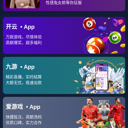
的逆袭。
下半场,阿根廷主帅斯卡洛尼做出关键调整，换上了21岁的锋
线新星——吉鲁，这位在法甲赛场上早已声名鹊起的年轻前
锋，第一次踏上世界杯的草皮，他在更衣室里对梅西说：“把
球传给我，我来改变比赛。”
第58分钟,吉鲁兑现了他的诺言，他在禁区左侧接到梅西的斜