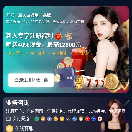
雷火电竞入驻-烽烟E组，阿根
廷绝地求生险胜智利，吉鲁独
舞点亮2026世界杯暗夜
by
tfgaming
ca
直播下载
on 2026-06-09
2026年世界杯E组的第二轮比赛,被球迷称为“死亡之组”的提前
审判日，当阿根廷与智利这对南美宿敌在墨西哥城的烈日下
再度相遇，整个足球世界的目光都凝固了。
赛前,E组的形势如同一张紧绷的弓弦，首轮比赛，阿根廷艰难
逼平波兰，而智利则意外击败了克罗地亚，这意味着，如果
阿根廷输给智利，这支两年前在卡塔尔捧起大力神杯的王者
之师，将面临小组出局的悬崖，压力如浓雾般笼罩在梅西和
他的队友肩上。