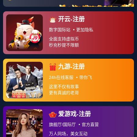
比赛的开局印证了所有人的担忧,智利队延续了他们对阵阿根
廷时一贯的强硬风格，拼抢凶狠，转换迅速，第23分钟，桑
切斯在禁区外一脚冷射，皮球击中立柱弹出，阿根廷的防线
惊出一身冷汗，上半场结束前，比达尔在中场抢断后送出直
塞，巴尔加斯单刀破门，智利率先打破僵局，1比0，阿根廷
的危机在继续加深。
足球之所以成为世界上最动人的戏剧,是因为它从不缺少英雄