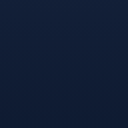
节省TRX手续费
发表于 2 个月前
u地址转错 【 TF4ey9FECB351jciC7EGfu8zXZk
SM1VUH5 】转错请联系TeleGram:【@TrxE
m】
最近发表
雷火电竞下载-逆转、绝杀与魂，2026世界杯，泰国与哈
基米联袂刻下的唯一神迹
雷火电竞app-沙漠风暴中的逆袭，2026世界杯B组，穆
西亚拉导演伊朗对阵泰国的绝地翻盘
雷火电竞下载-多哈的独行者，当久保建英的唯一性撕裂
了D组的宿命
雷火电竞app-唯一性，2026世界杯生死战上，德国的节
奏压制、英格兰的迷失与C罗的孤勇
雷火电竞充值-这是一篇根据您提供的关键词2026世界杯
B组、芬兰逆转意大利、阿诺德致命一击、进攻端爆发创作
的文章