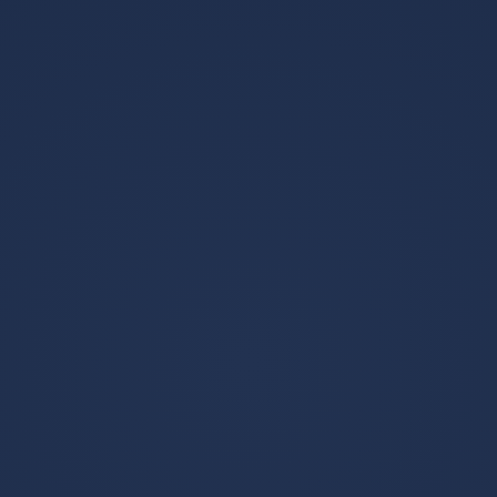
雷火电竞官网-沙暴中的孤狼，塔雷米一剑封喉，伊拉克在2026世界杯八分之一决赛力克喀麦隆
2026年7月的一个闷热夜晚,多哈的卢赛尔体育场内，空
气仿佛被压缩成了一块铁板，四万五千双眼睛盯着那块
巨大的屏幕，比分牌上的数字令人难以置信：伊拉克 1-
0 喀麦隆，比赛已进入第87分钟，场上的每一次触球都
像在雷区里行走。 这不是一场普通...
雷火电竞合作-六月的轮回，2026世界杯再现历史重演，伊朗铁骑踏碎尼日利亚，佩德里独舞点亮紧凑之夜
2026年6月18日,夜空下的卢塞尔体育场，仿佛被某种看