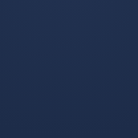
不见的力量拉回到了八年前的那一夜。 当伊朗队以4比1
大胜尼日利亚的终场哨声响起时,所有见证过2018年世
界杯那场“伊朗式胜利”的老球迷，都忍不住倒吸一口凉
气——历史，竟然以如此精准的...
雷火电竞网址-最后一剑，当瑞士钟表匠精密拆解美国梦，凯恩的致命一击刻下2026世界杯F组唯一碑文
2026年6月18日，多哈的夜空被一场暴雨洗得澄澈，卢
赛尔体育场里，九万名观众屏住呼吸，似乎连时间都凝
固了，对于瑞士队来说，时间从未如此精确——他们像
钟表匠拆解一台精密的机器一样，将美国队的防线一片
片卸下，最终由哈里·凯恩完成那记足以写入世...