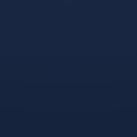
雷火电竞简介-加维领衔铁血防线，乌兹别克斯坦难破西班牙2026世界杯不败金身
2026年世界杯G组的第二场小组赛，在拉斯维加斯的沙漠
夜幕中拉开帷幕，当乌兹别克斯坦的白色球衣与西班牙的
红色战袍在球场中央交汇时，没有人会预料到，这场看似
强弱分明的较量,竟会成为一届世界杯中最令人难忘的防守
教科书。 比赛的前二十分钟，乌兹...