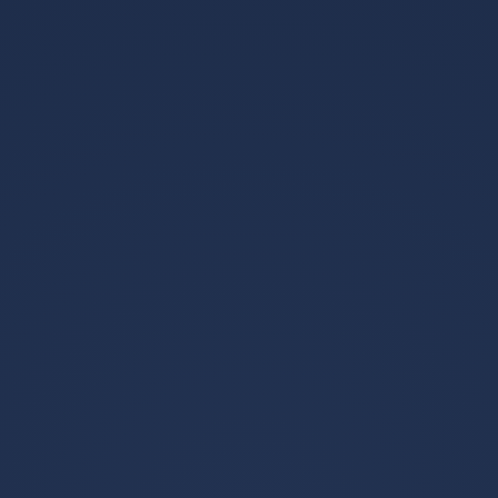
雷火电竞官网-命运的第九十分钟，当阿诺德的长传刺破南美防线，韩国队在2026世界杯H组书写唯一的神迹
2026年6月18日,仁川文鹤竞技场。 时针指向第89分钟，
记分牌上的“1-1”像一道冰冷的伤疤，横亘在四万五千名韩
国球迷的喉咙里，秘鲁人的铁桶阵已经坚守了几乎整场比
赛，他们的中卫组合——效力于博卡青年的罗哈斯和效力
于河床的卡斯特罗——用...