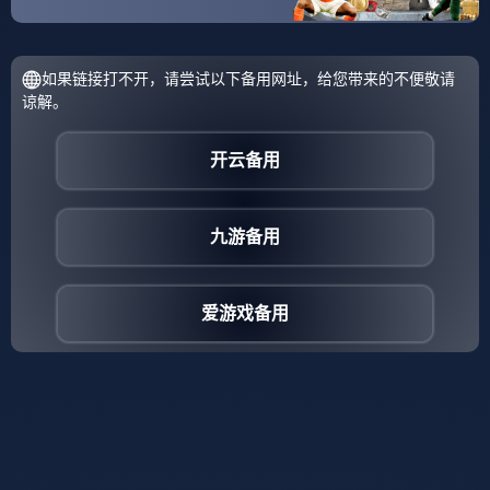
雷火电竞网址-孤勇者的蓝白诗篇，2026世界杯B组巴西VS丹麦，齐耶赫用铁血防守书写唯一答案
2026年6月，多伦多的夜空被一片黄绿与蓝白交织的光影
点燃，B组第二轮，巴西对阵丹麦，赛前，所有人都在谈
论内马尔的脚踝、维尼修斯的爆发、巴西九号位的传承，
没有人注意到那个摩洛哥裔的丹麦中场——齐耶赫，至少
在哨声响起之前,没有。 但足球从不...