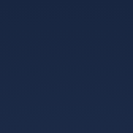
雷火电竞官网-蓝武士的黄昏，当内马尔在2026世界杯淘汰赛撕开中亚铁幕，尼日利亚的逆转让世界颤抖
2026年7月，多哈的夜空被一记弧线球划破，当内马尔在
补时第3分钟用他那标志性的内切射门洞穿乌兹别克斯坦
球门时，整个哈利法国际体育场陷入了短暂的寂静——那
是时间被凝固的瞬间,是足球之神在人间留下的叹息。 尼日
利亚与乌兹别克斯坦的这场202...