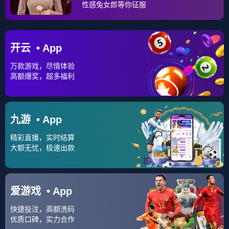
雷火电竞官网-极北之地的冰与火之歌，2026世界杯D组关键战，冰岛碾压阿联酋，吉鲁带队取胜改写小组格局
2026年世界杯D组第三轮，一场看似强弱分明的对决，却
因小组出线形势的微妙，成为整个小组赛阶段最令人窒息
的90分钟，当冰岛的战吼在阿联酋的夜空下响起，当39岁
的吉鲁依然像一座移动的灯塔矗立在禁区之中，这场比赛
的意义早已超越了比分本身——冰岛...
雷火电竞下载-中亚新军撼动欧陆劲旅，福登导演逆转，乌兹别克斯坦战术压制瑞士的2026世界杯冷门之夜
2026年世界杯E组第二轮,当瑞士队带着“欧洲红魔”的光环
踏入球场时，没有任何人预料到，这将是本届世界杯最令
人瞠目结舌的战术课，乌兹别克斯坦，这支首次以亚洲冠
军身份闯入世界杯的中亚新军，用一场窒息的战术压制，
让瑞士“钟表匠”的齿轮彻底卡死，...