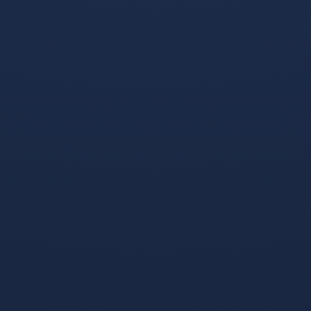
雷火电竞网址-黑马奔袭，锋芒毕露，塔雷米独造三球，罗马尼亚击碎奥地利钢铁防线，2026世界杯C组格局骤变
2026年世界杯的舞台,从来不缺少奇迹，但C组这场焦点
战，注定被载入史册，当罗马尼亚与奥地利在慕尼黑安联
竞技场狭路相逢，大多数人赛前预测这是一场势均力敌的
绞杀战——奥地利以高位压迫和严密的战术纪律著称，罗
马尼亚则依靠团队韧性与反击速度，没有...
雷火电竞入驻-蓝衣折戟，马扎尔铁骑踏破罗马城墙，2026世界杯H组关键战，匈牙利力克意大利，萨内带队书写逆袭神话
2026年7月2日,慕尼黑安联球场，夜幕低垂，灯光如昼。
这是一场注定写入世界杯史册的H组关键战役,赛前，几乎
所有足球评论员都在预测意大利将轻松击败匈牙利——毕
竟，蓝衣军团是四届世界杯冠军得主，而匈牙利，这支曾
被戏称为“小组赛陪跑者”的东...