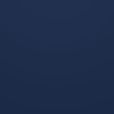
雷火电竞入口-内马尔点燃！圣殿狂欢夜诠释足球信仰
弧光撕裂黑夜王者血脉觉醒卡塔尔卢赛尔球场的灯光在90
分钟时变得粘稠如蜜糖。记分牌1-1的猩红数字灼烧着八万
双眼睛，巴西球迷攥紧的国旗浸透掌心的汗。此刻禁区左
侧的草皮微微震颤——内马尔启动的刹那，时间被撕开裂
缝。当足球如淬火匕首穿透三人包夹，...