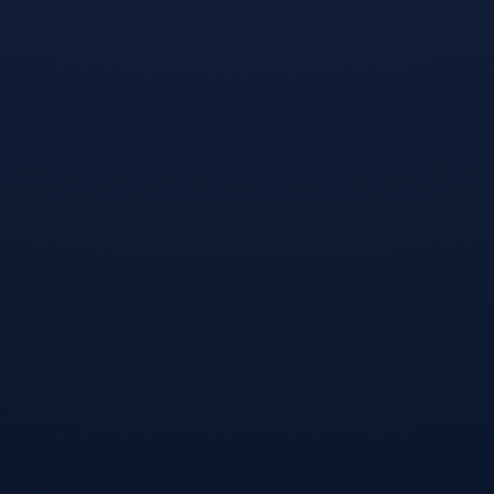
雷火电竞-当绿茵闪电撞上绿衫铁壁！姆巴佩奥运单挑凯尔特人，数据揭秘世纪交锋
绿茵闪电撕裂铁幕，速度与激情的极致碰撞巴黎的天空从
未如此炽热。奥运的荣光之下，一场堪称颠覆运动认知
的“世纪实验”在万众瞩目中上演——绿茵场上的绝对王
者，如闪电般迅疾的基利安·姆巴佩，率领着一支由全球顶
级足球技巧大师组成的“世界联队”，昂然踏...
雷火电竞入口-最新世界杯：德国止步掘金！技术统计揭开钢铁战车熄火真相
绿茵场上的数字密码——当“精密仪器”卡壳（正文开始）
终场哨响时，诺伊尔狠狠捶打着草皮。记分牌定格1：2的
瞬间，德国队更衣室的战术板上还留着未擦净的数学公式
——那是助教赛前计算的“85%控球率=83%胜率”的必胜模
型。可大数据这次背叛了日耳曼...