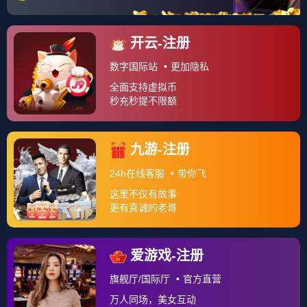
雷火电竞官网-神锋破阵！C罗以一敌众上演中超封神之战
孤刃劈云——38分钟帽子戏法震碎质疑暴雨倾盆的虹口足
球场，记分牌猩红的0-2像两把尖刀插在主队心脏。客队球
迷看台的嘶吼淹没在雨声中，直到第67分钟那道白色魅影
撕开裂隙——C罗接后场60米长传，卸球瞬间用脚后跟磕
穿两人包夹，禁区弧顶拔腿怒射！...