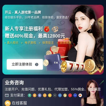
2025年8月
雷火电竞登录-银河战舰沉没之夜：皇马止步欧冠引爆足坛的五大争议漩涡
1.1钢铁防线的死亡缠绕当维尼修斯第7次被飞铲放倒，裁
判口袋里的黄牌依旧沉睡。对手用21次犯规编织的荆棘丛
林，精准绞杀了皇马左翼引擎。安切洛蒂赛后攥变形的数
据单显示：维尼修斯本季欧冠场均突破5.3次骤降至1.8
次，左路进攻通道彻底瘫痪。更致...