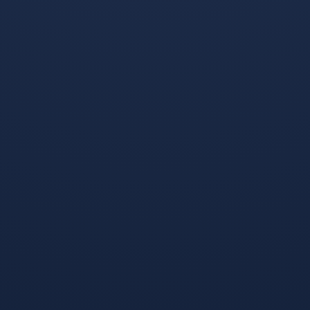
雷火电竞入驻-沙漠风暴掀翻南美劲旅，2026世界杯F组，伊拉克完胜智利，奥斯梅恩独造三球震撼世界
2026年6月18日,多哈的夜空被一声咆哮撕裂，这不是沙漠
的风暴，而是伊拉克足球的怒吼。 在2026世界杯F组的首
轮较量中,绰号“美索不达米亚雄狮”的伊拉克队以4比1的悬
殊比分完胜南美传统强队智利，创造了本届世界杯开赛以
来最大的冷门之一，...
雷火电竞充值-潘帕斯雄鹰折翼安第斯，2026世界杯E组焦点战，智利大胜阿根廷，库尔图瓦以门将之身统治比赛
2026年6月18日，布宜诺斯艾利斯纪念碑球场的夜空被一
场史无前例的风暴撕裂，当主裁判吹响终场哨的那一刻，
比分牌上赫然写着：阿根廷1-4智利，这不是一场普通的失
利，而是一场颠覆南美足球权力格局的宣言，更令人难以
置信的是，这场比赛的主导者不是...