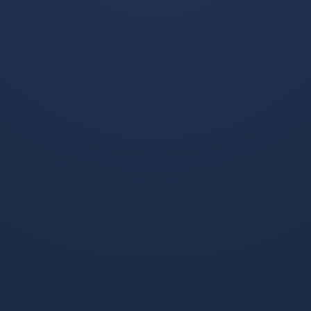
雷火电竞简介-蓝色潮汐吞没桑巴，当东方节奏大师在2026世界杯B组写下唯一剧本
2026年的夏天,北美大陆的绿茵场上，一场被全世界预言
为“死亡之组生死战”的对决，最终却演变成了一部独属于
东方的史诗，当终场哨声在波士顿吉列体育场响起，记分
牌上3-0的比分刺目而真实——日本队以一种近乎冷酷
的“唯一性”，完胜了足球王国巴西。...