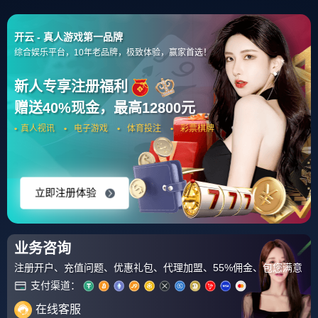
雷火电竞充值-包含捷克队势如
破竹，欧预赛中连胜三场的词
条
by
tfgaming
ca
雷火新闻
on 2025-10-30
第28分钟，贝罗蒂接艾玛森助攻破门扳平比分下半场，意大
利队更是势如破竹，在第77分钟和第80分钟连入两球，最终
凭借贝洛蒂的梅开二度以及佩莱格里尼的进球，以31逆转战
胜亚美尼亚本场比赛，意大利队全面压制对手，射门次数和
控球率均占据明显优势这场胜利也使意大利队创造了欧预赛
连续九场比赛获胜的历史纪录，目前他们以15。
在1954年瑞士世界杯上，匈牙利队一路过关斩将，势如破
竹，最后在伯尔尼球场决赛中相遇曾在小组赛中以83狂扫的
德国队，视奖杯如探囊取物连德国队都承认，战胜强大的匈
牙利队势比登天这就需要奇迹决战前夜，德国主教练自语明