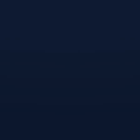
雷火电竞简介-一战的唯一性，当捷克铁骑碾过中亚之
光，福登让世界记住他的名字
雷火电竞下载-蓝黄之夜的孤绝光芒，2026世界杯C组，
波兰绝杀瑞典，奥斯梅恩用一场完美表演定义唯一
雷火电竞app-选项
雷火电竞官网-2026世界杯A组暗涌，卡塔尔闪电战击溃
越南，阿诺德演绎攻防转换的孤本艺术
雷火电竞官网-橙衣风暴，2026世界杯C组焦点战，荷兰
逆转泰国的战术密码与穆西亚拉式统治
雷火电竞充值-2026世界杯焦点战，法国绝境逆转秘鲁，
C罗以不朽之姿重写传奇
雷火电竞-高卢雄鸡破红魔铁壁，阿方索·戴维斯闪电一
击，法国战术完胜开启2026世界杯G组征途
文章归档
2026年8月 (41)
2026年7月 (163)