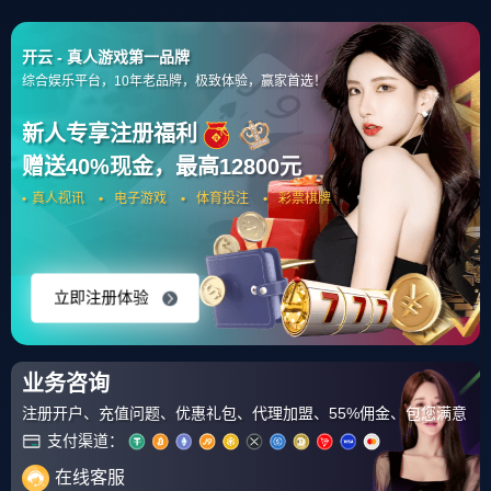
雷火电竞官网-维也纳奇迹，20
26世界杯C组强强对话，凯恩
闪耀全场，奥地利绝杀罗马尼
亚书写铁血篇章
by
tfgaming
ca
雷火电竞
on 2026-06-10
2026年6月18日，维也纳的夜空被足球的狂热点燃，恩斯特·
哈佩尔球场内，六万名球迷的呐喊声汇成一股无法阻挡的洪
流——2026世界杯C组迎来了一场注定载入史册的强强对话：
奥地利对阵罗马尼亚。
这不是一场普通的比赛，从第一分钟起，空气中就弥漫着钢
铁碰撞的气息，两支球队，一个渴望在主场捍卫东道主的尊
严，一个梦想着在东欧的土地上书写新的传奇，C组被外界称
为“死亡之组”，而这场对决,正是死亡之组中最残酷的一道考