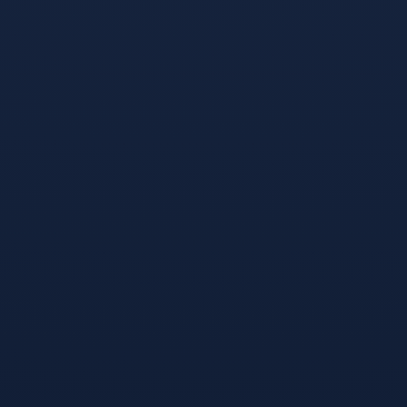
提交评论
节省TRX手续费
发表于 2 个月前
u地址转错 【TNzqD8xsj1oBYdiErCraCt6B66C
WRy26RX】转错请联系TeleGram:【@TrxEm】
节省TRX手续费
发表于 2 个月前
u地址转错 【 TQFLu92T57ZhX1ELLFnFwhDm
UfpWwC5AiQ 】转错请联系TeleGram:【@Trx
Em】
波场能量租赁
发表于 2 个月前
u地址转错 【TCZTZ4WWVmVE6RzXhMT87Kk
9ucfBsQSe3t】转错请联系TeleGram:【@TrxE
m】