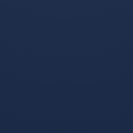
雷火电竞app-沙漠风暴中的逆袭，2026世界杯B组，穆西亚拉导演伊朗对阵泰国的绝地翻盘
2026年的盛夏,当多哈的夜空被卢塞尔体育场的灯光撕
裂成无数光点，一场足以载入世界杯史册的比赛正在上
演，B组第三轮，伊朗对阵泰国——这本是一场看似实
力悬殊的较量，却以最戏剧性的方式，让全世界球迷的
心脏在九十分钟内经历了从冰点到沸点的过山车。...
雷火电竞主播-唯此一战，当比利时人的严谨撞上日本队的精密，B费用一脚传球定义世界杯的唯一性
2026年6月的多伦多夜空,被一场“非典型”的G组对决烧
成了橙红色，当比利时国家队与日本国家队在小组赛第
二轮相遇时，没有人会想到，这场被外界称为“欧洲红魔
的复仇”与“蓝武士的逆袭”之战，最终会以一种近乎偏执