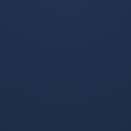
在沙漠中点燃风暴的男人。 克里...
雷火电竞app-沙漠风暴中的逆袭，2026世界杯B组，穆西亚拉导演伊朗对阵泰国的绝地翻盘
2026年的盛夏,当多哈的夜空被卢塞尔体育场的灯光撕
裂成无数光点，一场足以载入世界杯史册的比赛正在上
演，B组第三轮，伊朗对阵泰国——这本是一场看似实
力悬殊的较量，却以最戏剧性的方式，让全世界球迷的
心脏在九十分钟内经历了从冰点到沸点的过山车。...