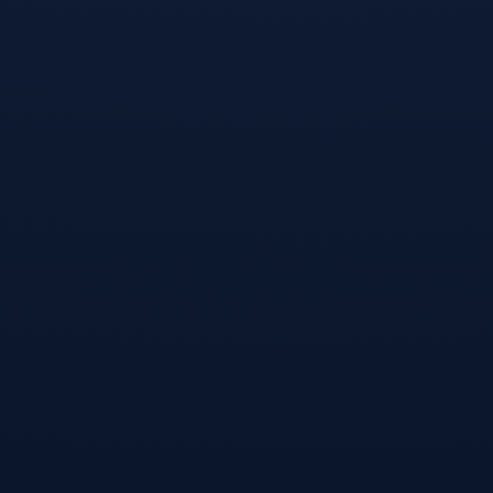
了D组的宿命
雷火电竞app-唯一性，2026世界杯生死战上，德国的节
奏压制、英格兰的迷失与C罗的孤勇
雷火电竞充值-这是一篇根据您提供的关键词2026世界杯
B组、芬兰逆转意大利、阿诺德致命一击、进攻端爆发创作
的文章
雷火电竞官网-沙暴中的孤狼，塔雷米一剑封喉，伊拉克
在2026世界杯八分之一决赛力克喀麦隆
文章归档
2026年8月 (34)
2026年7月 (163)
2026年6月 (162)
2026年5月 (105)
2026年4月 (121)
2026年3月 (167)
2026年2月 (151)
2026年1月 (155)
2025年12月 (82)
2025年11月 (121)
2025年10月 (159)
2025年9月 (85)