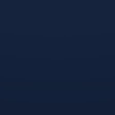
雷火电竞充值-南十字星下的帝国崩塌，2026世界杯半决赛，澳大利亚横扫克罗地亚，姆巴佩以一人之力重写足球版图
2026年7月11日，布宜诺斯艾利斯的纪念碑球场，夜晚
十一点三十七分，记分牌上猩红的数字定格在“4-1”——
澳大利亚横扫克罗地亚，闯入世界杯决赛，这是世界杯
历史上唯一一场由大洋洲球队在半决赛中以两球以上优
发表评论
势击败欧洲顶级强队的比赛，也是唯一一...