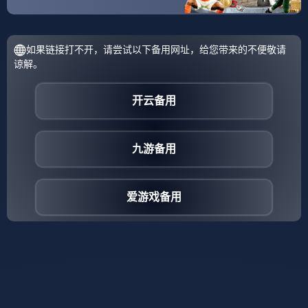
作为布鲁克林篮网队前锋的阿尔德里奇是“三巨头”哈登欧文杜
兰特的好帮手，他本应该随队去争夺NBA总冠军，但是如今
他的退役不仅仅让自己抱憾终身，而且对于布鲁克林篮网也
是很大的打击阿尔德里奇的突然退役的背后是NBA球员老生
常谈的健康话题，所有的梦想都可以靠努力去争取，却只能
靠健康去支撑，对于。
之后火箭更加势不可挡，大梦滑翔机接管了总决赛，让火箭
以40直接横扫魔术完成两连冠由此可见，火箭95年的夺冠之
路可谓艰难无比，他们先后经历了7位名人堂球员的洗礼，还
有两次绝境般的大翻盘不过这一切都将火箭的斗志激发了出
来，完成了不可能的奇迹这也应证了汤帅所说的ldquo永远不
要低估。